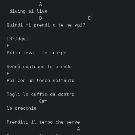
            A

 diving ai live

            B                 E

Quindi mi prendi o te ne vai?

[Bridge]

E

Prima levati le scarpe

Sennò qualcuno le prende

E

Poi con un tocco soltanto

Togli le cuffie da dentro

            C#m

le orecchie

Prenditi il tempo che serve

                          A
