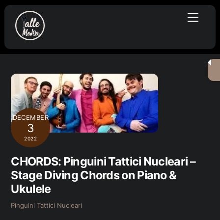
Skip
Menu
to
content
DECEMBER
3
2022
CHORDS: Pinguini Tattici Nucleari –
Stage Diving Chords on Piano &
Ukulele
Pinguini Tattici Nucleari