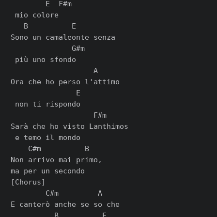
        E  F#m

 mio colore

   B          E

Sono un camaleonte senza

              G#m

 più uno sfondo

                   A

Ora che ho perso l'attimo

               E

 non ti rispondo

                   F#m

Sarà che ho visto Lanthimos

 e temo il mondo

    C#m          B

Non arrivo mai primo,

[Chorus]

        C#m         A

E canterò anche se so che

          B          E
