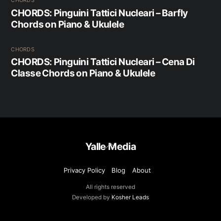
CHORDS
CHORDS: Pinguini Tattici Nucleari – Barfly
Chords on Piano & Ukulele
CHORDS
CHORDS: Pinguini Tattici Nucleari – Cena Di
Classe Chords on Piano & Ukulele
Back
Yalle Media
To
Top
Privacy Policy
Blog
About
All rights reserved
Developed by
Kosher Leads