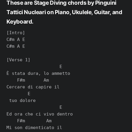
These are Stage Diving chords by Pinguini
Tattici Nucleari on Piano, Ukulele, Guitar, and
Keyboard.
[Intro]

C#m A E

C#m A E

[Verse 1]

                    E

È stata dura, lo ammetto

    F#m       Am

Cercare di capire il

        E

 tuo dolore

                    E

Ed ora che ci vivo dentro

    F#m        Am

Mi son dimenticato il
