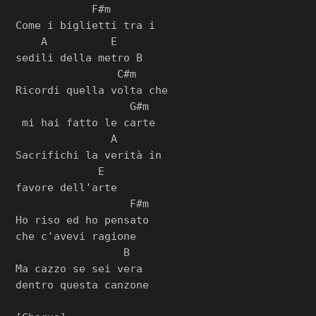
            F#m

Come i biglietti tra i

    A          E

sedili della metro B

                C#m

Ricordi quella volta che

                  G#m

 mi hai fatto le carte

               A

Sacrifichi la verità in

             E

favore dell'arte

                  F#m

Ho riso ed ho pensato

che c'avevi ragione

                 B

Ma cazzo se sei vera

dentro questa canzone
