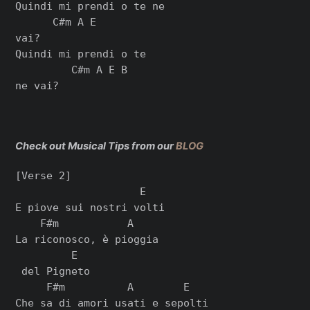
Quindi mi prendi o te ne

      C#m A E

vai?

Quindi mi prеndi o te

         C#m A E B

ne vai?

Check out Musical Tips from our
BLOG
[Verse 2]

                    E

E piove sui nostri volti

    F#m           A

La riconosco, è pioggia

         E

 dеl Pigneto

     F#m          A        E

Che sa di amori usati e sepolti
