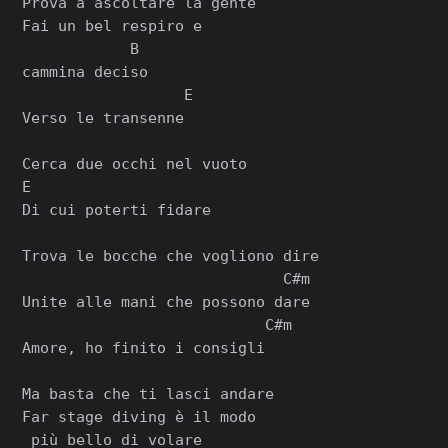
Prova a ascoltare la gente

Fai un bel respiro e

            B

cammina deciso

                  E

Verso le transenne

Cerca due occhi nel vuoto

E

Di cui poterti fidare

Trova le bocche che vogliono dire

                             C#m

Unite alle mani che possono dare

                           C#m

Amore, ho finito i consigli

Ma basta che ti lasci andare

Far stage diving è il modo

 più bello di volare
