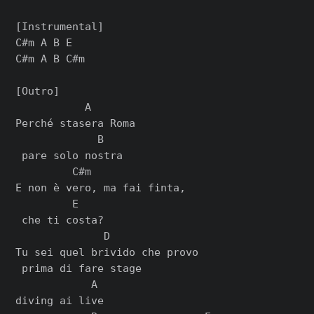
[Instrumental]

C#m A B E

C#m A B C#m

[Outro]

           A

Perché stasera Roma

             B

 pare solo nostra

         C#m

E non è vero, ma fai finta,

         E

 che ti costa?

              D

Tu sei quel brivido che provo

 prima di fare stage

            A

diving ai live
