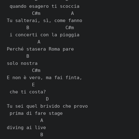
 quando esagero ti scoccia

         C#m           A

Tu salterai, sì, come fanno

       B             C#m

 i concerti con la pioggia

           A

Perché stasera Roma pare

       B

solo nostra

         C#m

E non è vero, ma fai finta,

         E

 che ti costa?

              D

Tu sei quel brivido che provo

 prima di fare stage

            A

diving ai live

            B
