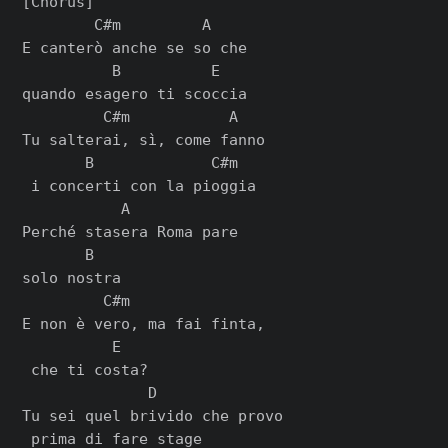
[Chorus]

        C#m         A

E canterò anche se so che

          B          E

quando esagero ti scoccia

         C#m           A

Tu salterai, sì, come fanno

       B             C#m

 i concerti con la pioggia

           A

Perché stasera Roma pare

       B

solo nostra

         C#m

E non è vero, ma fai finta,

          E

 che ti costa?

              D

Tu sei quel brivido che provo

 prima di fare stage
