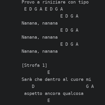
Provo a riniziare con tipo

 E D G A E D G A

               E D G A

Nanana, nanana

               E D G A

Nanana, nanana

               E D G A

Nanana, nanana

[Strofa 1]

          E

Sarà che dentro al cuore mi

    D                    G A

 aspetto ancora qualcosa

          E
