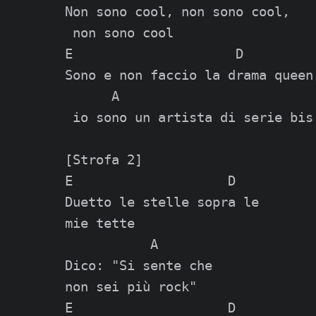
Non sono cool, non sono cool,

 non sono cool

E                     D

Sono e non faccio la drama queen,
      A

 io sono un artista di serie bis

[Strofa 2]

E                    D

Duetto le stelle sopra le

mie tette

           A

Dico: "Si sente che

non sei più rock"

E                    D
