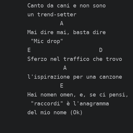
Canto da cani e non sono

un trend-setter

          A

Mai dire mai, basta dire

 "Mic drop"

E                     D

Sferzo nel traffico che trovo

           A

l'ispirazione per una canzone

          E

Hai nomen omen, e, se ci pensi,

 "raccordi" è l'anagramma
