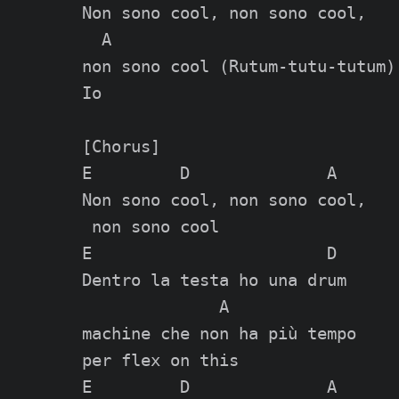
Non sono cool, non sono cool,

  A

non sono cool (Rutum-tutu-tutum)

Io

[Chorus]

E         D              A

Non sono cool, non sono cool,

 non sono cool

E                        D

Dentro la testa ho una drum

              A

machine che non ha più tempo

per flex on this

E         D              A
