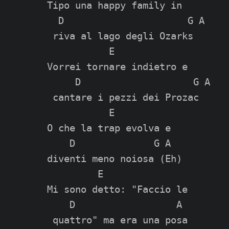
Tipo una happy family in

  D                      G A

 riva al lago degli Ozarks

           E

Vorrei tornare indietro e

     D                    G A

 cantare i pezzi dei Prozac

           E

O che la trap evolva e

    D              G A

diventi meno noiosa (Eh)

         E

Mi sono detto: "Faccio le

    D                  A

 quattro" ma era una posa
