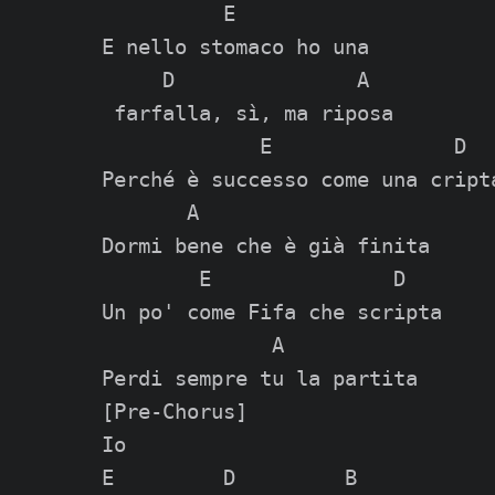
          E

E nello stomaco ho una

     D               A

 farfalla, sì, ma riposa

             E               D

Perché è successo come una cripta
       A

Dormi bene che è già finita

        E               D

Un po' come Fifa che scripta

              A

[Pre-Chorus]

Io

E         D         B
