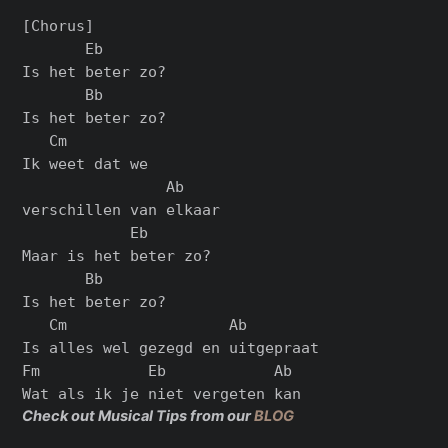
[Chorus]

       Eb

Is het beter zo?

       Bb

Is het beter zo?

   Cm

Ik weet dat we

                Ab

verschillen van elkaar

            Eb

Maar is het beter zo?

       Bb

Is het beter zo?

   Cm                  Ab

Is alles wel gezegd en uitgepraat

Fm            Eb            Ab

Check out Musical Tips from our
BLOG