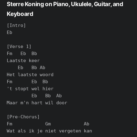
Sterre Koning on Piano, Ukulele, Guitar, and
Keyboard
[Intro]

Eb

[Verse 1]

Fm   Eb  Bb

Laatste keer

    Eb   Bb Ab

Het laatste woord

Fm       Eb  Bb

't stopt wel hier

         Eb   Bb  Ab

Maar m'n hart wil door

[Pre-Chorus]

Fm            Gm            Ab

Wat als ik je niet vergeten kan
