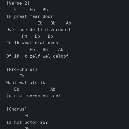
[Verse 2]

   Fm    Eb   Bb

Ik praat maar door

            Eb   Bb    Ab

Over hoe de tijd verdooft

      Fm   Eb   Bb

En ik weet niet eens

         Eb   Bb    Ab

Of ik 't zеlf wel geloof

[Pre-Chorus]

     Fm

Want wat als ik

   Eb            Ab

je niеt vergeten kan?

[Chorus]

       Eb

Is het beter zo?

       Bb
