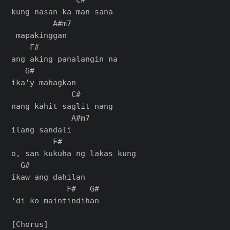
kung nasan ka man sana

         A#m7

 mapakinggan

    F#

ang aking panalangin na

   G#

ika'y mahagkan

             C#

nang kahit saglit nang

             A#m7

ilang sandali

         F#

o, san kukuha ng lakas kung

  G#

ikaw ang dahilan

            F#   G#

'di ko maintindihan

[Chorus]
