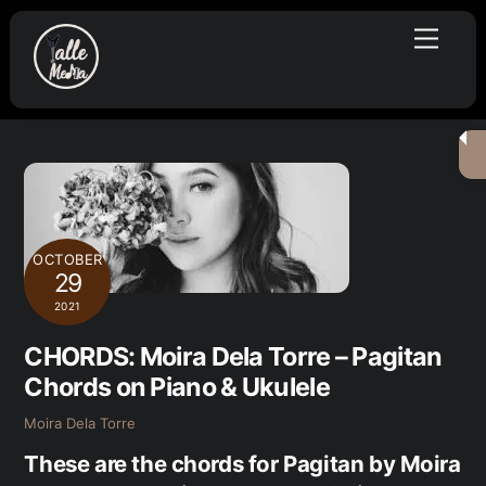
Skip
Menu
to
content
OCTOBER
29
2021
CHORDS: Moira Dela Torre – Pagitan
Chords on Piano & Ukulele
Moira Dela Torre
These are the chords for Pagitan by Moira