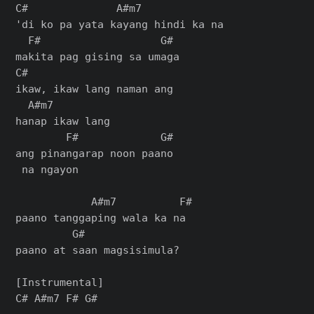
C#              A#m7

'di ko pa yata kayang hindi ka na

  F#                   G#

makita pag gising sa umaga

C#

ikaw, ikaw lang naman ang

  A#m7

hanap ikaw lang

        F#             G#

ang pinangarap noon paano

 na ngayon

            A#m7          F#

paano tanggaping wala ka na

         G#

paano at saan magsisimula?

[Instrumental]

C# A#m7 F# G#
