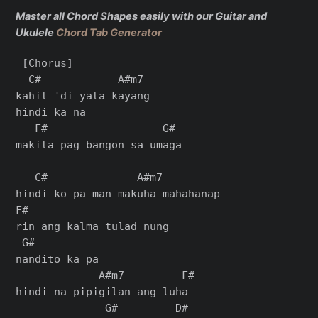
Master all Chord Shapes easily with our Guitar and
Ukulele
Chord Tab Generator
 [Chorus]

  C#            A#m7

kahit 'di yata kayang

hindi ka na

   F#                  G#

makita pag bangon sa umaga

   C#              A#m7

hindi ko pa man makuha mahahanap

F#

rin ang kalma tulad nung

 G#

nandito ka pa

             A#m7         F#

hindi na pipigilan ang luha

              G#         D#
