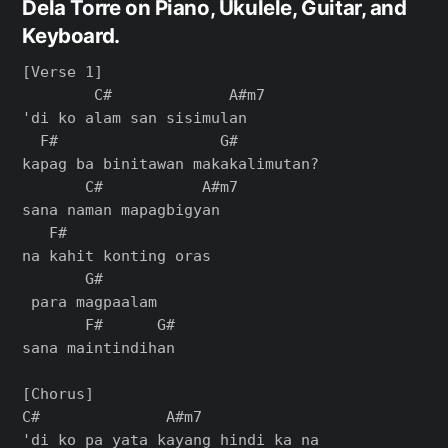
Dela Torre on Piano, Ukulele, Guitar, and
Keyboard.
[Verse 1]

        C#             A#m7

'di ko alam san sisimulan

  F#                  G#

kapag ba binitawan makakalimutan?

       C#           A#m7

sana naman mapagbigyan

   F#

na kahit konting oras

       G#

 para magpaalam

       F#      G#

sana maintindihan

[Chorus]

C#              A#m7

'di ko pa yata kayang hindi ka na
