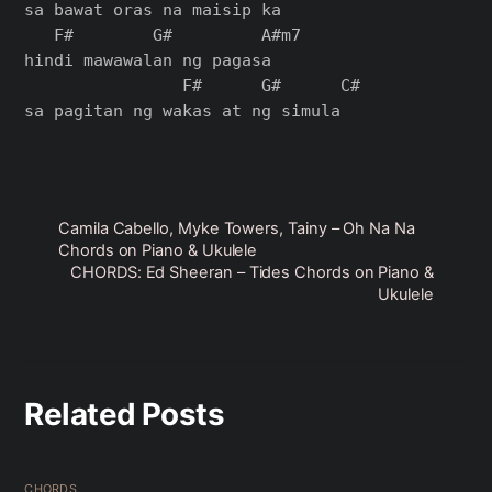
sa bawat oras na maisip ka

   F#        G#         A#m7

hindi mawawalan ng pagasa

                F#      G#      C#

sa pagitan ng wakas at ng simula

Camila Cabello, Myke Towers, Tainy – Oh Na Na
Chords on Piano & Ukulele
CHORDS: Ed Sheeran – Tides Chords on Piano &
Ukulele
Related Posts
CHORDS