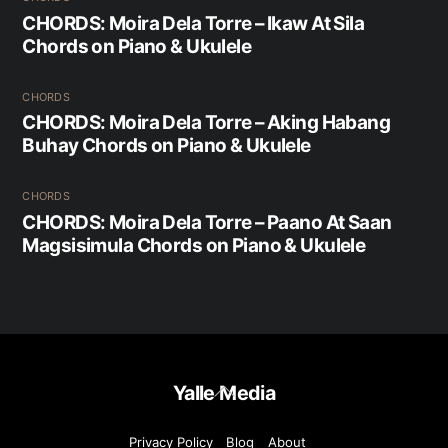
CHORDS: Moira Dela Torre – Ikaw At Sila
Chords on Piano & Ukulele
CHORDS
CHORDS: Moira Dela Torre – Aking Habang
Buhay Chords on Piano & Ukulele
CHORDS
CHORDS: Moira Dela Torre – Paano At Saan
Magsisimula Chords on Piano & Ukulele
Back
Yalle Media
To
Top
Privacy Policy
Blog
About