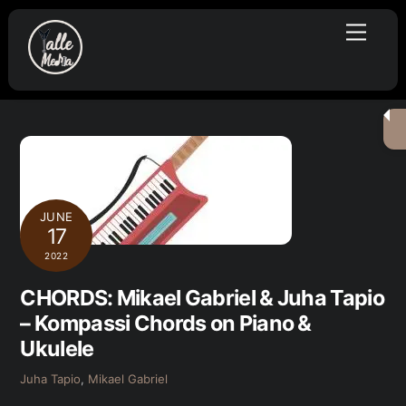
Skip
Menu
to
content
JUNE
17
2022
CHORDS: Mikael Gabriel & Juha Tapio
– Kompassi Chords on Piano &
Ukulele
Juha Tapio
,
Mikael Gabriel