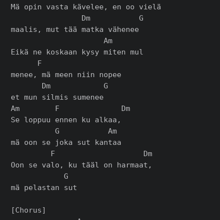
Mä opin vasta kävelee, en oo vielä

                Dm           G

maalis, mut tää matka vähenee

                     Am

Eikä ne koskaan kysy miten mul

      F

menee, mä meen niin nopee

       Dm            G

et mun silmis sumenee

Am        F              Dm

Se loppuu ennen ku alkaa,

          G           Am

mä oon se joka sut kantaa

         F                    Dm

Oon se valo, ku tääl on harmaat,

            G

mä pelastan sut

[Chorus]
