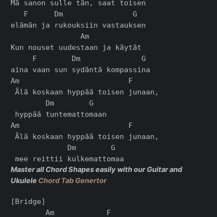
Mä sanon sulle tän, saat toisen

   F      Dm                G

elämän ja rukouksiin vastauksen

                Am

Kun nouset uudestaan ja käytät

     F        Dm              G

aina vaan sun sydäntä kompassina

Am                         F

 Älä koskaan hyppää toisen junaan,

        Dm        G

 hyppää tuntemattomaan

Am                         F

 Älä koskaan hyppää toisen junaan,

             Dm        G

Master all Chord Shapes easily with our Guitar and
Ukulele
Chord Tab Genertor
[Bridge]

        Am            F
