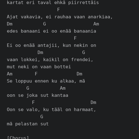
kartat eri taval ehkä piirrettäis

                  F

Ajat vakavia, ei rauhaa vaan anarkiaa,

Dm           G                 Am

edes banaani ei oo enää banaania

                        F

Ei oo enää antajii, kun nekin on

           Dm              G

vaan lokkei, kaikil on frendei,

mut neki on vaan bottei

Am        F              Dm

Se loppuu ennen ku alkaa, mä

       G           Am

oon se joka sut kantaa

         F                    Dm

Oon se valo, ku tääl on harmaat,

            G

mä pelastan sut

[Chorus]
