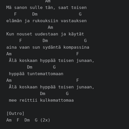
               Am

Mä sanon sulle tän, saat toisen

   F      Dm                G

elämän ja rukouksiin vastauksen

                Am

Kun nouset uudestaan ja käytät

     F        Dm              G

aina vaan sun sydäntä kompassina

Am                         F

 Älä koskaan hyppää toisen junaan,

        Dm        G

 hyppää tuntemattomaan

Am                         F

 Älä koskaan hyppää toisen junaan,

             Dm        G

 mee reittii kulkemattomaa

[Outro]
