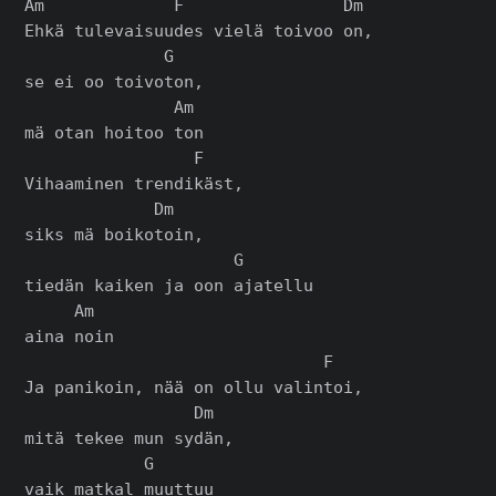
Am             F                Dm

Ehkä tulevaisuudes vielä toivoo on,

              G

se ei oo toivoton,

               Am

mä otan hoitoo ton

                 F

Vihaaminen trendikäst,

             Dm

siks mä boikotoin,

                     G

tiedän kaiken ja oon ajatellu

     Am

aina noin

                              F

Ja panikoin, nää on ollu valintoi,

                 Dm

mitä tekee mun sydän,

            G

vaik matkal muuttuu
