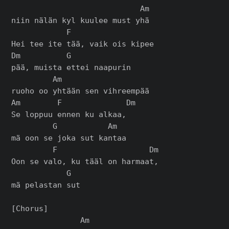
                            Am

niin nälän kyl kuulee must yhä

            F

Hei tee ite tää, vaik ois kipee

Dm          G

pää, muista ettei naapurin

         Am

ruoho oo yhtään sen vihreempää

Am        F              Dm

Se loppuu ennen ku alkaa,

         G           Am

mä oon se joka sut kantaa

         F                    Dm

Oon se valo, ku tääl on harmaat,

            G

mä pelastan sut

[Chorus]

               Am
