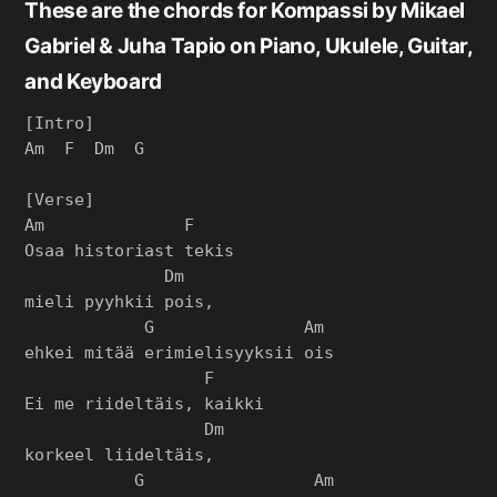
These are the chords for Kompassi by Mikael
Gabriel & Juha Tapio on Piano, Ukulele, Guitar,
and Keyboard
[Intro]

Am  F  Dm  G

[Verse]

Am              F

Osaa historiast tekis

              Dm

mieli pyyhkii pois,

            G               Am

ehkei mitää erimielisyyksii ois

                  F

Ei me riideltäis, kaikki

                  Dm

korkeel liideltäis,

           G                 Am
