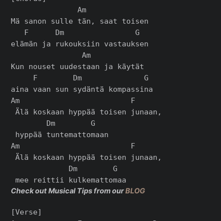
               Am

Mä sanon sulle tän, saat toisen

   F      Dm                G

elämän ja rukouksiin vastauksen

                Am

Kun nouset uudestaan ja käytät

     F        Dm              G

aina vaan sun sydäntä kompassina

Am                         F

 Älä koskaan hyppää toisen junaan,

        Dm        G

 hyppää tuntemattomaan

Am                         F

 Älä koskaan hyppää toisen junaan,

             Dm        G

Check out Musical Tips from our
BLOG
[Verse]
