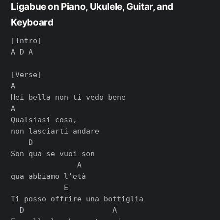
Ligabue on Piano, Ukulele, Guitar, and
Keyboard
[Intro]

A D A

[Verse]

A

Hei bella non ti vedo bene

A

Qualsiasi cosa,

non lasciarti andare

    D

Son qua se vuoi son

               A

qua abbiamo l'età

            E

Ti posso offrire una bottiglia

  D                    A
