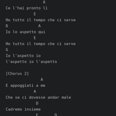
                A

Ce l'hai pronto lì

            E

Ho tutto il tempo che ci serve

D             A

Io lo aspetto qui

            E

Ho tutto il tempo che ci serve

G

Io l'aspetto io

l'aspetto io l'aspetto

[Chorus 2]

               A

E appoggiati a me

            A

Che se ci dovesse andar male

             D

Cadremo insieme

             E       D
