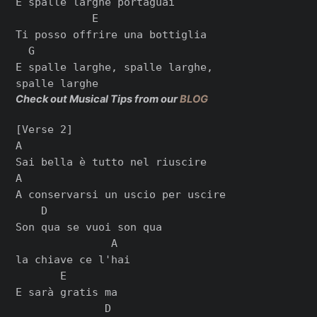
E spalle larghe portaguai

            E

Ti posso offrire una bottiglia

  G

E spalle larghe, spalle larghe,

Check out Musical Tips from our
BLOG
[Verse 2]

A

Sai bella è tutto nel riuscire

A

A conservarsi un uscio per uscire

    D

Son qua se vuoi son qua

               A

la chiave ce l'hai

       E

E sarà gratis ma

              D
