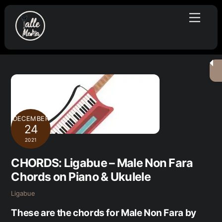
Skip
Menu
to
content
DECEMBER
24
2021
CHORDS: Ligabue – Male Non Fara
Chords on Piano & Ukulele
Ligabue
These are the chords for Male Non Fara by