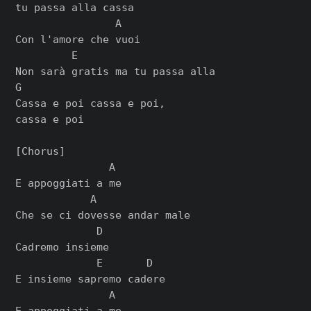
tu passa alla cassa

                A

Con l'amore che vuoi

         E

Non sarà gratis ma tu passa alla

G

Cassa e poi cassa e poi,

cassa e poi

[Chorus]

               A

E appoggiati a me

            A

Che se ci dovesse andar male

             D

Cadremo insieme

             E       D

E insieme sapremo cadere

               A

E appoggiati a me
