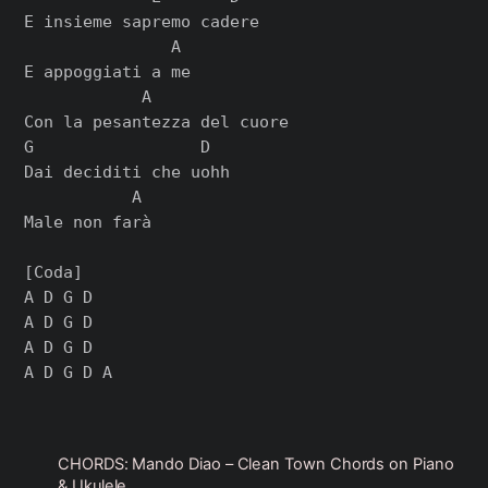
E insieme sapremo cadere

               A

E appoggiati a me

            A

Con la pesantezza del cuore

G                 D

Dai deciditi che uohh

           A

Male non farà

[Coda]

A D G D

A D G D

A D G D

CHORDS: Mando Diao – Clean Town Chords on Piano
& Ukulele