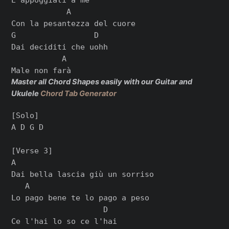
            A

Con la pesantezza del cuore

G                 D

Dai deciditi che uohh

           A

Master all Chord Shapes easily with our Guitar and
Ukulele
Chord Tab Generator
[Solo]

A D G D

[Verse 3]

A

Dai bella lascia giù un sorriso

   A

Lo pago bene te lo pago a peso

                    D

Ce l'hai lo so ce l'hai
