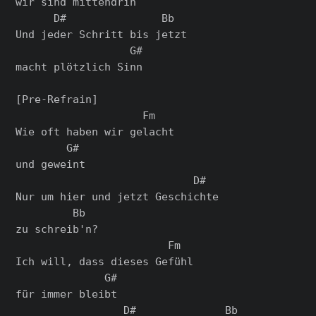
wir sind mittendrin

      D#               Bb

Und jeder Schritt bis jetzt

                  G#

macht plötzlich Sinn

[Pre-Refrain]

                    Fm

Wie oft haben wir gelacht

        G#

und geweint

                            D#

Nur um hier und jetzt Geschichte

         Bb

zu schreib'n?

                        Fm

Ich will, dass dieses Gefühl

              G#

für immer bleibt

                 D#              Bb
