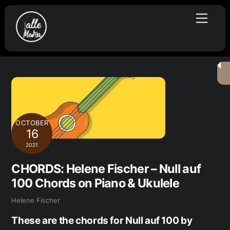
Skip
Menu
to
content
OCTOBER
16
2021
CHORDS: Helene Fischer – Null auf
100 Chords on Piano & Ukulele
Helene Fischer
These are the chords for Null auf 100 by