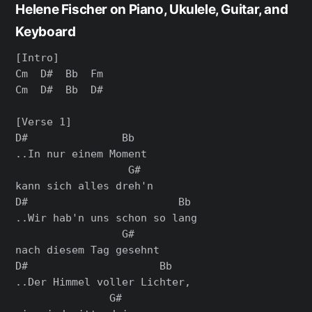
Helene Fischer on Piano, Ukulele, Guitar, and
Keyboard
[Intro]

Cm  D#  Bb  Fm

Cm  D#  Bb  D#

[Verse 1]

D#               Bb

..In nur einem Moment

                  G#

kann sich alles dreh'n

D#                        Bb

..Wir hab'n uns schon so lang

                 G#

nach diesem Tag gesehnt

D#                     Bb

..Der Himmel voller Lichter,

               G#
