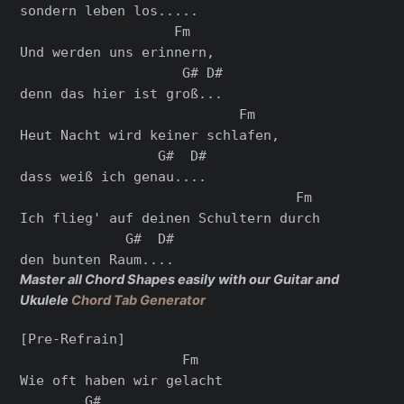
sondern leben los.....

                   Fm

Und werden uns erinnern,

                    G# D#

denn das hier ist groß...

                           Fm

Heut Nacht wird keiner schlafen,

                 G#  D#

dass weiß ich genau....

                                  Fm

Ich flieg' auf deinen Schultern durch

             G#  D#

Master all Chord Shapes easily with our Guitar and
Ukulele
Chord Tab Generator
[Pre-Refrain]

                    Fm

Wie oft haben wir gelacht

        G#
