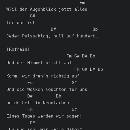
                            Fm

W?il der Augenblick jetzt alles

         G#

für uns ist

                 D#              Bb

Jeder Pulsschlag, null auf hundert..

[Refrain]

                       Fm G# D# Bb

Und der Himmel bricht auf

                          Fm G# D# Bb

Komm, wir dreh'n richtig auf

        Fm               G#

Und die Wolken leuchten für uns

        D#         Bb

beide hell in Neonfarben

        Fm               G#

Eines Tages werden wir sagen:

         D#

„Du und ich, wir war'n dabei“
