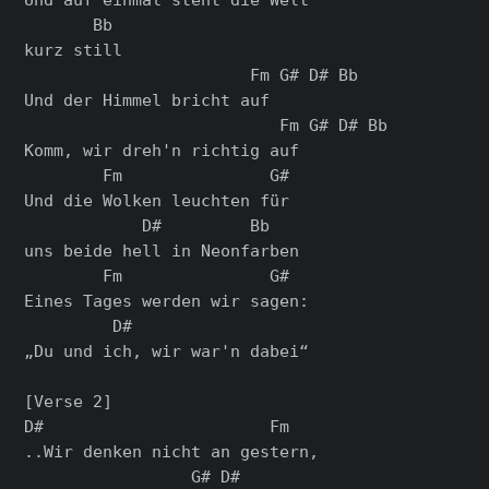
       Bb

kurz still

                       Fm G# D# Bb

Und der Himmel bricht auf

                          Fm G# D# Bb

Komm, wir dreh'n richtig auf

        Fm               G#

Und die Wolken leuchten für

            D#         Bb

uns beide hell in Neonfarben

        Fm               G#

Eines Tages werden wir sagen:

         D#

„Du und ich, wir war'n dabei“

[Verse 2]

D#                       Fm

..Wir denken nicht an gestern,

                 G# D#
