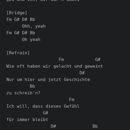
[Bridge]

Fm G# D# Bb

      Ohh, yeah

Fm G# D# Bb

      Oh yeah

[Refrain]

                    Fm            G#

Wie oft haben wir gelacht und geweint

                            D#

Nur um hier und jetzt Geschichte

         Bb

zu schreib'n?

                        Fm

Ich will, dass dieses Gefühl

              G#

für immer bleibt

                 D#              Bb
