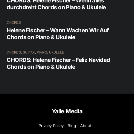
CHORDS: Helene Fischer – Wenn alles
durchdreht Chords on Piano & Ukulele
CHORDS
Helene Fischer – Wann Wachen Wir Auf
Chords on Piano & Ukulele
CHORDS
,
GUITAR
,
PIANO
,
UKULELE
CHORDS: Helene Fischer – Feliz Navidad
Chords on Piano & Ukulele
Back
Yalle Media
To
Top
Privacy Policy
Blog
About