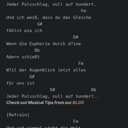
Jeder Pulsschlag, null auf hundert.

                             Fm

Und ich weiß, dass du das Gleiche

            G#

fühlst wie ich

                          D#

Wenn die Euphorie durch d?ine

           Bb

Adern schießt

                            Fm

W?il der Augenblick jetzt alles

         G#

für uns ist

                 D#              Bb

Check out Musical Tips from our
BLOG
[Refrain]

                          Fm

Und auf einmal steht die Welt
