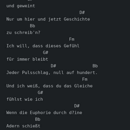
und geweint

                            D#

Nur um hier und jetzt Geschichte

         Bb

zu schreib'n?

                        Fm

Ich will, dass dieses Gefühl

              G#

für immer bleibt

                 D#              Bb

Jeder Pulsschlag, null auf hundert.

                             Fm

Und ich weiß, dass du das Gleiche

            G#

fühlst wie ich

                          D#

Wenn die Euphorie durch d?ine

           Bb

Adern schießt
