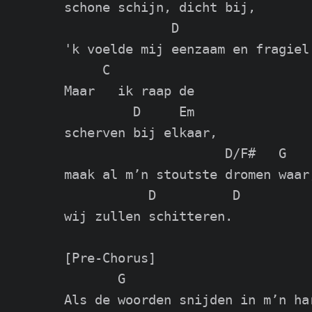
schone schijn, dicht bij,

              D

'k voelde mij eenzaam en fragiel.
     C

Maar   ik raap de

         D     Em

scherven bij elkaar,

                     D/F#   G

maak al m’n stoutste dromen waar,
           D          D

wij zullen schitteren.

[Pre-Chorus]

       G                         
Als de woorden snijden in m’n har