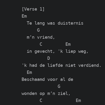
[Verse 1]

Em

  Te lang was duisternis

      G

  m’n vriend,

       C         Em

  in gevecht, 'k liep weg,

          D

'k had de liefde niet verdiend.

  Em

Beschaamd voor al de

              G

wonden op m’n ziel,

       C             Em
