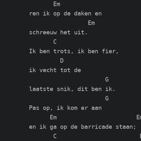
       Em

ren ik op de daken en

                 Em

schreeuw het uit.

       C

Ik ben trots, ik ben fier,

         D

ik vecht tot de

                      G

laatste snik, dit ben ik.

                      G

Pas op, ik kom er aan

      Em                       Em
en ik ga op de barricade staan;

       C                        D