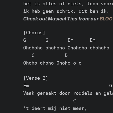
het is alles of niets, loop vooro
Check out Musical Tips from our
BLOG
[Chorus]

G       G       Em      Em

Ohohoho ohohoho Ohohoho ohohoho

   C           D

Ohoho ohoho Ohoho o o

[Verse 2]

Em                             G

Vaak geraakt door roddels en gela
                  C

't deert mij niet meer,
