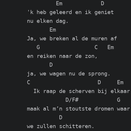
         Em            D

'k heb geleerd en ik geniet

nu elken dag.

       Em

Ja, we breken al de muren af

   G                 C   Em

en reiken naar de zon,

       D

ja, we wagen nu de sprong.

C                     D     Em

  Ik raap de scherven bij elkaar,
            D/F#            G

maak al m’n stoutste dromen waar,
          D

we zullen schitteren.
