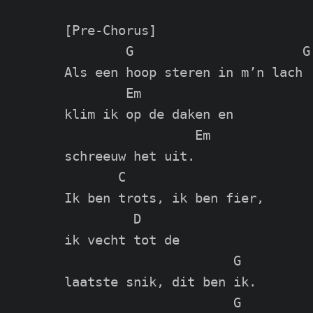
[Pre-Chorus]

        G                      G

Als een hoop steren in m’n lach

        Em

klim ik op de daken en

                 Em

schreeuw het uit.

       C

Ik ben trots, ik ben fier,

         D

ik vecht tot de

                      G

laatste snik, dit ben ik.

                      G
