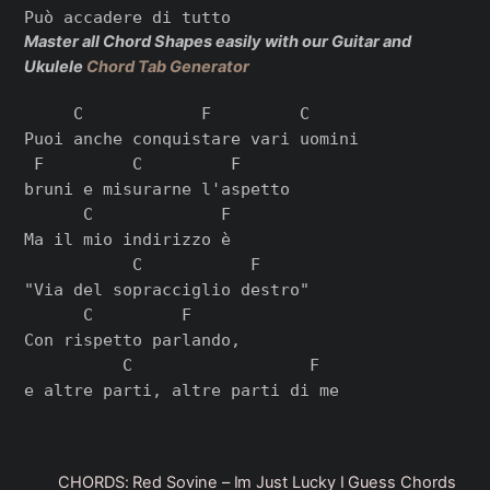
Master all Chord Shapes easily with our Guitar and
Ukulele
Chord Tab Generator
     C            F         C

Puoi anche conquistare vari uomini

 F         C         F

bruni e misurarne l'aspetto

      C             F

Ma il mio indirizzo è

           C           F

"Via del sopracciglio destro"

      C         F

Con rispetto parlando,

          C                  F

CHORDS: Red Sovine – Im Just Lucky I Guess Chords