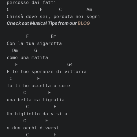
percosso dai fatti

C           F      C         Am

Check out Musical Tips from our
BLOG
       F        Em

Con la tua sigaretta

  Dm      G

come una matita

   F                  G4

E le tue speranze di vittoria

 C         F

Io ti ho accettato come

      C        F

una bella calligrafia

       C         F

Un biglietto da visita

      C       F

e due occhi diversi

       C         F
