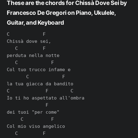
These are the chords for Chissà Dove Sei by
Francesco De Gregori on Piano, Ukulele,
Guitar, and Keyboard
C            F

Chissà dove sei,

   C         F

perduta nella notte

   C            F

Col tuo trucco infame e

       C            F

la tua giacca da bandito

C             F        C

Io ti ho aspettato all'ombra

              F

dei tuoi "per come"

     C          F

Col mio viso angelico

   C         F
