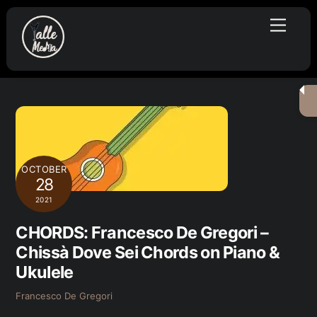
Skip
Menu
to
content
OCTOBER
28
2021
CHORDS: Francesco De Gregori –
Chissà Dove Sei Chords on Piano &
Ukulele
Francesco De Gregori