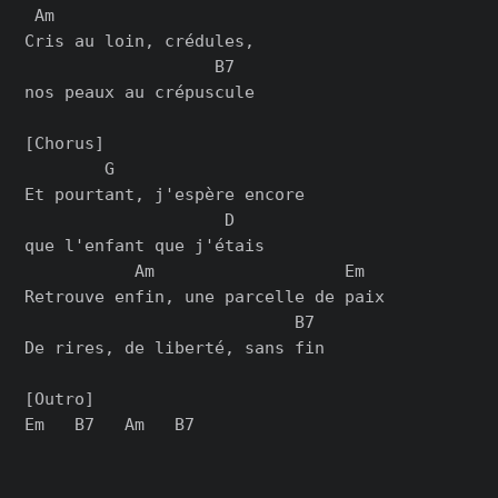
 Am

Cris au loin, crédules,

                   B7

nos peaux au crépuscule

[Chorus]

        G

Et pourtant, j'espère encore

                    D

que l'enfant que j'étais

           Am                   Em

Retrouve enfin, une parcelle de paix

                           B7

De rires, de liberté, sans fin

[Outro]
