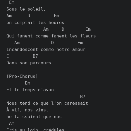
 Em

Sous le soleil,

Am      D         Em

on comptait les heures

              Am     D        Em

Qui fanent comme fanent les fleurs

   Am            D         Em

Incandescent comme notre amour

C         B7

Dans son parcours

[Pre-Chorus]

       Em

Et le temps d'avant

                            B7

Nous tend ce que l'on caressait

À vif, nos vies,

ne laissaient que nos

 Am

Cris au loin, crédules,
