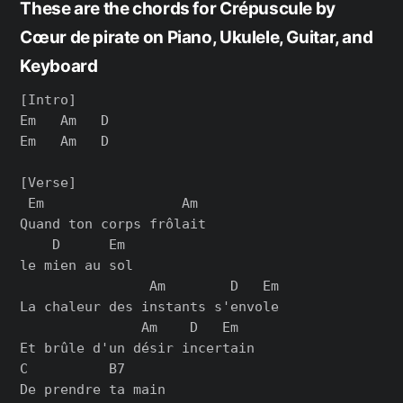
These are the chords for Crépuscule by
Cœur de pirate on Piano, Ukulele, Guitar, and
Keyboard
[Intro]

Em   Am   D

Em   Am   D

[Verse]

 Em                 Am

Quand ton corps frôlait

    D      Em

le mien au sol

                Am        D   Em

La chaleur des instants s'envole

               Am    D   Em

Et brûle d'un désir incertain

C          B7

De prendre ta main
