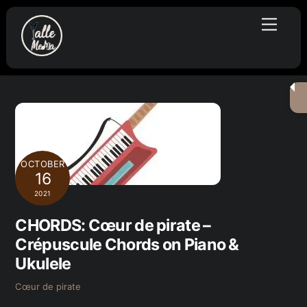
Skip
Menu
to
content
OCTOBER
16
2021
CHORDS: Cœur de pirate –
Crépuscule Chords on Piano &
Ukulele
Cœur de pirate