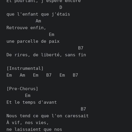
Et pourtant, j'espère encore

                    D

que l'enfant que j'étais

           Am

Retrouve enfin,

                Em

une parcelle de paix

                           B7

De rires, de liberté, sans fin

[Instrumental]

Em   Am   Em   B7   Em   B7

[Pre-Chorus]

       Em

Et le temps d'avant

                            B7

Nous tend ce que l'on caressait

À vif, nos vies,

ne laissaient que nos
