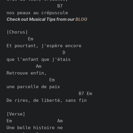
                   B7

Check out Musical Tips from our
BLOG
[Chorus]

        Em

Et pourtant, j'espère encore

                     D

que l'enfant que j'étais

           Am

Retrouve enfin,

                Em

une parcelle de paix

                           B7 Em

De rires, de liberté, sans fin

[Verse]

Em                 Am

Une belle histoire ne
