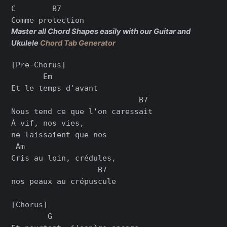
C        B7

Master all Chord Shapes easily with our Guitar and
Ukulele
Chord Tab Generator
[Pre-Chorus]

       Em

Et le temps d'avant

                            B7

Nous tend ce que l'on caressait

À vif, nos vies,

ne laissaient que nos

 Am

Cris au loin, crédules,

                   B7

nos peaux au crépuscule

[Chorus]

        G
