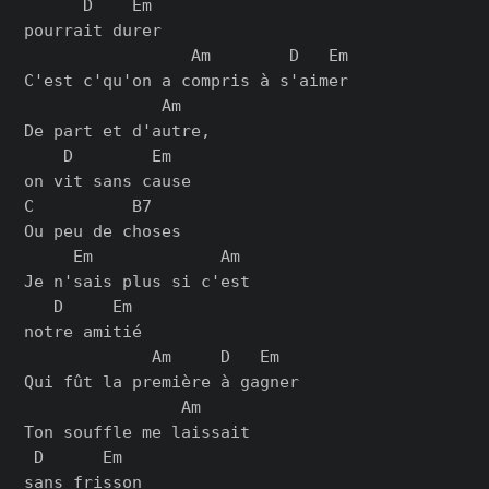
      D    Em

pourrait durer

                 Am        D   Em

C'est c'qu'on a compris à s'aimer

              Am

De part et d'autre,

    D        Em

on vit sans cause

C          B7

Ou peu de choses

     Em             Am

Je n'sais plus si c'est

   D     Em

notre amitié

             Am     D   Em

Qui fût la première à gagner

                Am

Ton souffle me laissait

 D      Em

sans frisson
