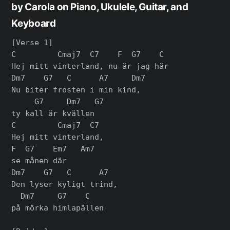
by Carola on Piano, Ukulele, Guitar, and
Keyboard
[Verse 1]

C         Cmaj7  C7    F  G7    C

Hej mitt vinterland, nu är jag här

Dm7    G7   C      A7     Dm7

Nu biter frosten i min kind,

     G7     Dm7   G7

ty kall är kvällen

C         Cmaj7  C7

Hej mitt vinterland,

F  G7    Em7   Am7

se månen där

Dm7    G7   C      A7

Den lyser kyligt trind,

  Dm7     G7    C

på mörka himlapällen
