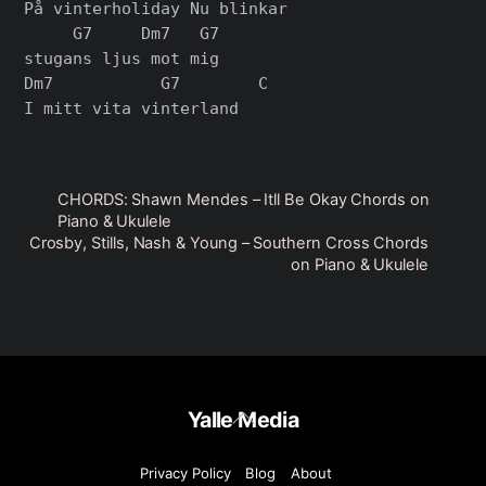
På vinterholiday Nu blinkar

     G7     Dm7   G7

stugans ljus mot mig

Dm7           G7        C

CHORDS: Shawn Mendes – Itll Be Okay Chords on
Piano & Ukulele
Crosby, Stills, Nash & Young – Southern Cross Chords
on Piano & Ukulele
Back
Yalle Media
To
Top
Privacy Policy
Blog
About