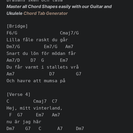
Master all Chord Shapes easily with our Guitar and
Ukulele
Chord Tab Generator
[Bridge]

F6/G                Cmaj7/G

Lilla fåle raskt du går

Dm7/G         Em7/G   Am7

Snart du lön för mödan får

Am7/D    D7  G      Em7

Du får varmt i stallets vrå

Am7             D7        G7

Och havre att mumsa på

[Verse 4]

C         Cmaj7  C7

Hej, mitt vinterland,

 F  G7     Em7   Am7

nu är jag här

Dm7    G7   C      A7     Dm7
