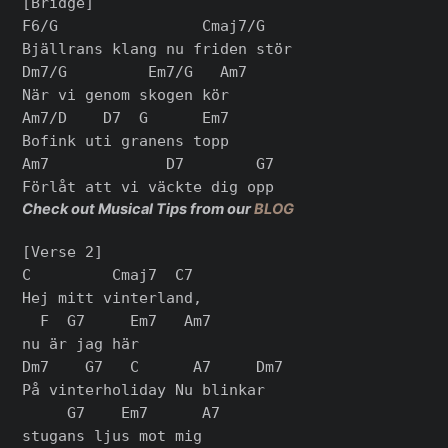
[Bridge]

F6/G                Cmaj7/G

Bjällrans klang nu friden stör

Dm7/G         Em7/G   Am7

När vi genom skogen kör

Am7/D    D7  G      Em7

Bofink uti granens topp

Am7             D7        G7

Check out Musical Tips from our
BLOG
[Verse 2]

C         Cmaj7  C7

Hej mitt vinterland,

  F  G7     Em7   Am7

nu är jag här

Dm7    G7   C      A7     Dm7

På vinterholiday Nu blinkar

     G7    Em7      A7

stugans ljus mot mig
