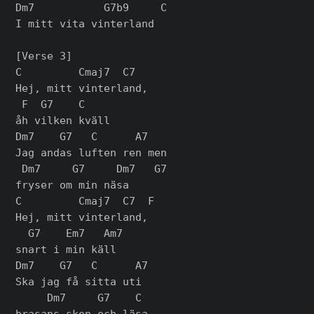
Dm7           G7b9     C

I mitt vita vinterland

[Verse 3]

C         Cmaj7  C7

Hej, mitt vinterland,

 F  G7    C

åh vilken kväll

Dm7    G7   C      A7

Jag andas luften ren men

 Dm7     G7     Dm7   G7

fryser om min näsa

C         Cmaj7  C7  F

Hej, mitt vinterland,

  G7    Em7   Am7

snart i min käll

Dm7    G7   C      A7

Ska jag få sitta uti

     Dm7     G7    C
