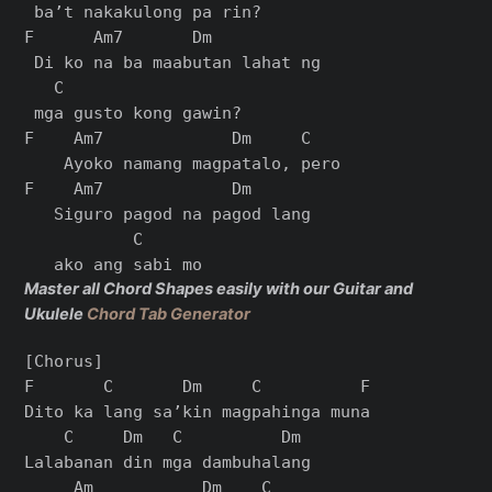
 ba’t nakakulong pa rin?

F      Am7       Dm

 Di ko na ba maabutan lahat ng

   C

 mga gusto kong gawin?

F    Am7             Dm     C

    Ayoko namang magpatalo, pero

F    Am7             Dm

   Siguro pagod na pagod lang

           C

Master all Chord Shapes easily with our Guitar and
Ukulele
Chord Tab Generator
[Chorus]

F       C       Dm     C          F

Dito ka lang sa’kin magpahinga muna

    C     Dm   C          Dm

Lalabanan din mga dambuhalang

     Am           Dm    C
