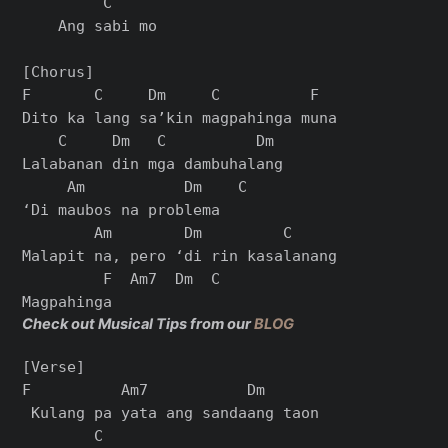
         C

    Ang sabi mo

[Chorus]

F       C     Dm     C          F

Dito ka lang sa’kin magpahinga muna

    C     Dm   C          Dm

Lalabanan din mga dambuhalang

     Am           Dm    C

‘Di maubos na problema

        Am        Dm         C

Malapit na, pero ‘di rin kasalanang

         F  Am7  Dm  C

Check out Musical Tips from our
BLOG
[Verse]

F          Am7           Dm

 Kulang pa yata ang sandaang taon

        C
