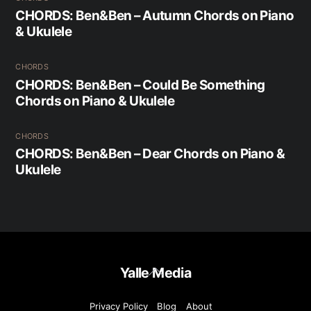
CHORDS: Ben&Ben – Autumn Chords on Piano
& Ukulele
CHORDS
CHORDS: Ben&Ben – Could Be Something
Chords on Piano & Ukulele
CHORDS
CHORDS: Ben&Ben – Dear Chords on Piano &
Ukulele
Back
Yalle Media
To
Top
Privacy Policy
Blog
About