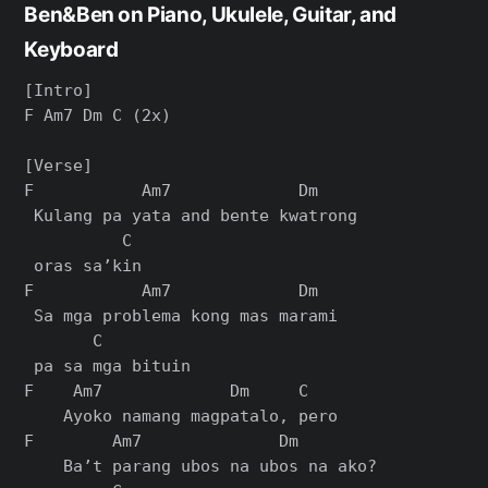
Ben&Ben on Piano, Ukulele, Guitar, and
Keyboard
[Intro]

F Am7 Dm C (2x)

[Verse]

F           Am7             Dm

 Kulang pa yata and bente kwatrong

          C

 oras sa’kin

F           Am7             Dm

 Sa mga problema kong mas marami

       C

 pa sa mga bituin

F    Am7             Dm     C

    Ayoko namang magpatalo, pero

F        Am7              Dm

    Ba’t parang ubos na ubos na ako?
