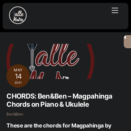
Skip
Menu
to
content
MAY
14
2021
CHORDS: Ben&Ben – Magpahinga
Chords on Piano & Ukulele
Ben&Ben
These are the chords for Magpahinga by