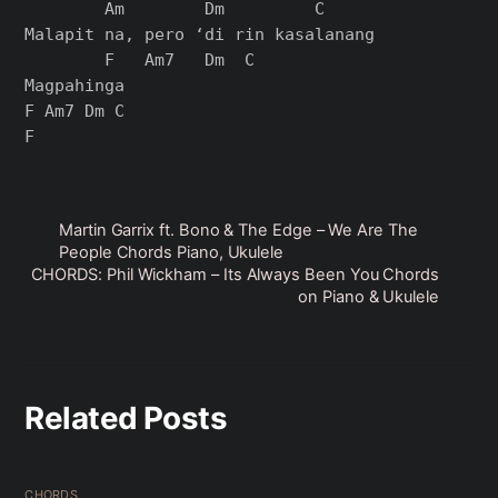
        Am        Dm         C

Malapit na, pero ‘di rin kasalanang

        F   Am7   Dm  C

Magpahinga

F Am7 Dm C

Martin Garrix ft. Bono & The Edge – We Are The
People Chords Piano, Ukulele
CHORDS: Phil Wickham – Its Always Been You Chords
on Piano & Ukulele
Related Posts
CHORDS