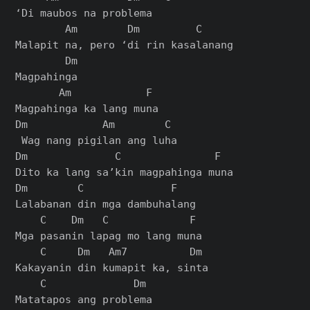
‘Di maubos na problema

        Am        Dm         C

Malapit na, pero ‘di rin kasalanang

        Dm

Magpahinga

       Am            F

Magpahinga ka lang muna

Dm            Am        C

 Wag nang pigilan ang luha

Dm              C               F

Dito ka lang sa’kin magpahinga muna

Dm        C              F

Lalabanan din mga dambuhalang

    C    Dm   C             F

Mga pasanin lapag mo lang muna

    C     Dm   Am7          Dm

Kakayanin din kumapit ka, sinta

    C              Dm

Matatapos ang problema
