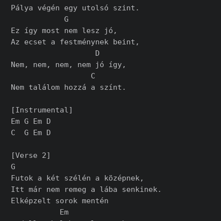
Pálya végén egy utolsó szint.

            G

Ez így most nem lesz jó,

Az ecset a festménynek beint,

                   D

Nem, nem, nem, nem jó így,

                  C

Nem találom hozzá a színt.

[Instrumental]

Em G Em D

C  G Em D

[Verse 2]

G

Futok a két szélén a középnek,

Itt már nem remeg a lába senkinek.

Elképzelt sorok mentén

           Em
