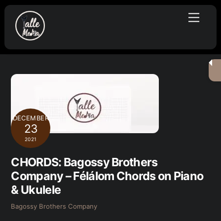
Skip
Menu
to
content
DECEMBER
23
2021
CHORDS: Bagossy Brothers
Company – Félálom Chords on Piano
& Ukulele
Bagossy Brothers Company