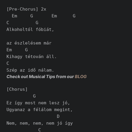
[Pre-Chorus] 2x

  Em     G       Em      G

C          G

Alkoholtól fóbiát,

az észlelésem már

Em     G

Kihagy tétován áll.

C

Check out Musical Tips from our
BLOG
[Chorus]

          G

Ez így most nem lesz jó,

Ugyanaz a félálom megint,

                   D

Nem, nem, nem, nem jó így

            C
