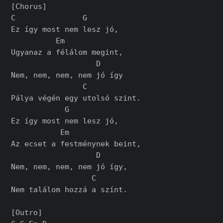
[Chorus]

C               G

Ez így most nem lesz jó,

          Em

Ugyanaz a félálom megint,

                   D

Nem, nem, nem, nem jó így

                C

Pálya végén egy utolsó szint.

            G

Ez így most nem lesz jó,

           Em

Az ecset a festménynek beint,

                   D

Nem, nem, nem, nem jó így,

                  C

Nem találom hozzá a színt.

[Outro]
