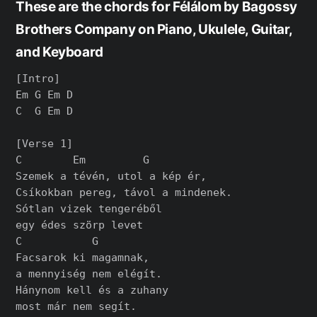
These are the chords for Félálom by Bagossy
Brothers Company on Piano, Ukulele, Guitar,
and Keyboard
[Intro]

Em G Em D

C  G Em D

[Verse 1]

C        Em         G

Szemek a tévén, utol a kép ér,

Csíkokban pereg, távol a mindenek.

Sótlan vizek tengeréből

egy édes szörp levet

C           G

Facsarok ki magamnak,

a mennyiség nem elégít.

Hánynom kell és a zuhany

most már nem segít.
