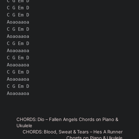
C G Em D

C G Em D

C G Em D

Aoaoaaoa

C G Em D

Aoaoaaoa

C G Em D

Aoaoaaoa

C G Em D

Aoaoaaoa

C G Em D

Aoaoaaoa

C G Em D

CHORDS: Dio – Fallen Angels Chords on Piano &
Ukulele
CHORDS: Blood, Sweat & Tears – Hes A Runner
Chords on Piano & Ukulele