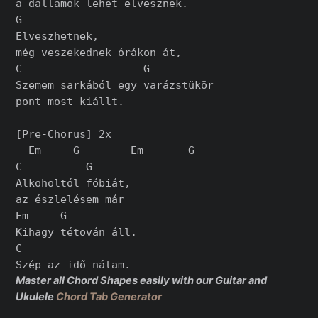
a dallamok lehet elvesznek.

G

Elveszhetnek,

még veszekednek órákon át,

C                   G

Szemem sarkából egy varázstükör

pont most kiállt.

[Pre-Chorus] 2x

  Em     G        Em       G

C          G

Alkoholtól fóbiát,

az észlelésem már

Em     G

Kihagy tétován áll.

C

Master all Chord Shapes easily with our Guitar and
Ukulele
Chord Tab Generator