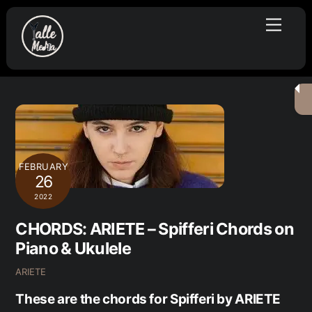
Skip
Menu
to
content
FEBRUARY
26
2022
CHORDS: ARIETE – Spifferi Chords on
Piano & Ukulele
ARIETE
These are the chords for Spifferi by ARIETE