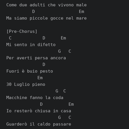
Come due adulti che vivono male

          D                 Em

Ma siamo piccole gocce nel mare

[Pre-Chorus]

 C            D      Em

Mi sento in difetto

                    G   C

Per averti persa ancora

              D

Fuori è buio pesto

            Em

30 Luglio pieno

                   G  C

Macchine fanno la coda

             D          Em

Io resterò chiusa in casa

                    G   C

Guarderò il caldo passare
