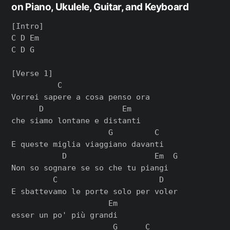
on Piano, Ukulele, Guitar, and Keyboard
[Intro]

C D Em

C D G

[Verse 1]

          C

Vorrei sapere a cosa penso ora

      D                 Em

che siamo lontane e distanti

                     G         C

E queste miglia viaggiano davanti

           D                   Em  G

Non so sognare se so che tu piangi

         C                      D

E sbattevamo le porte solo per voler

                     Em

esser un po' più grandi

                      G      C
