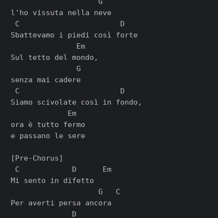
                    G

l'ho vissuta nella neve

 C                       D

Sbattevamo i piedi così forte

               Em

Sul tetto del mondo,

               G

senza mai cadere

 C                       D

Siamo scivolate così in fondo,

             Em

ora è tutto fermo

e passano le sere

[Pre-Chorus]

 C            D      Em

Mi sento in difetto

                    G   C

Per averti persa ancora

              D
