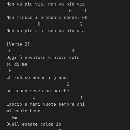
Non va più via, non va più via

                        G     C

Non riesco a prendere sonno, oh

            D               G

Non va più via, non va più via

[Verse 2]

 C                       D

Oggi è nuvoloso e piove solo

su di me

 Em

Chissà se anche i grandi

                       G

agiscono senza un perché

          C                 D

Lascio a mani vuote sempre chi

mi vuole bene

  Em

Quell'estate calda io
