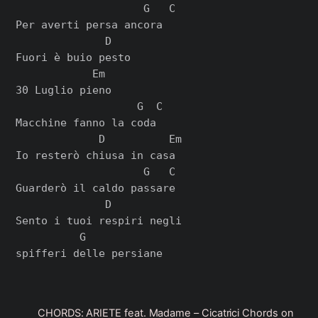
                    G   C

Per averti persa ancora

              D

Fuori è buio pesto

            Em

30 Luglio pieno

                   G  C

Macchine fanno la coda

             D          Em

Io resterò chiusa in casa

                    G   C

Guarderò il caldo passare

              D

Sento i tuoi respiri negli

          G

CHORDS: ARIETE feat. Madame – Cicatrici Chords on