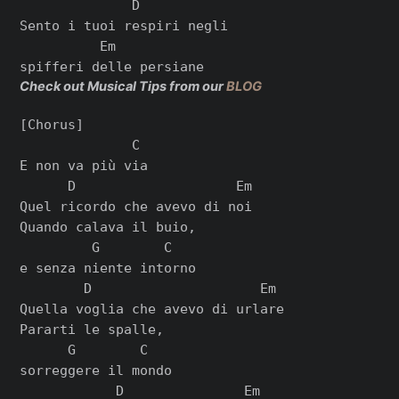
              D

Sento i tuoi respiri negli

          Em

Check out Musical Tips from our
BLOG
[Chorus]

              C

E non va più via

      D                    Em

Quel ricordo che avevo di noi

Quando calava il buio,

         G        C

e senza niente intorno

        D                     Em

Quella voglia che avevo di urlare

Pararti le spalle,

      G        C

sorreggere il mondo

            D               Em
