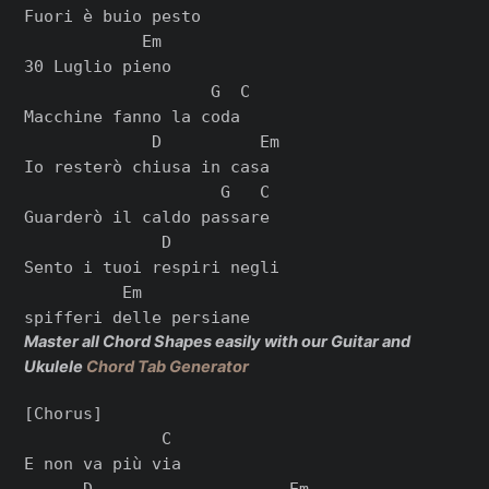
Fuori è buio pesto

            Em

30 Luglio pieno

                   G  C

Macchine fanno la coda

             D          Em

Io resterò chiusa in casa

                    G   C

Guarderò il caldo passare

              D

Sento i tuoi respiri negli

          Em

Master all Chord Shapes easily with our Guitar and
Ukulele
Chord Tab Generator
[Chorus]

              C

E non va più via

      D                    Em
