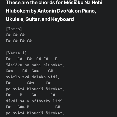
These are the chords for Měsíčku Na Nebi
Hlubokém by Antonín Dvořák on Piano,
Ukulele, Guitar, and Keyboard
[Intro]

C# G# C#

F# C# F# C#

[Verse 1]

F#   C#  F#  C# F#   B

Měsíčku na nebi hlubokém,

G#m    F#  G#m    C#

světlo tvé daleko vidí,

F#       G#m     C#

po světě bloudíš širokém,

F#    B    G#      C#

díváš se v příbytky lidí.

F#   G#m B           F#

po světě bloudíš širokém,
