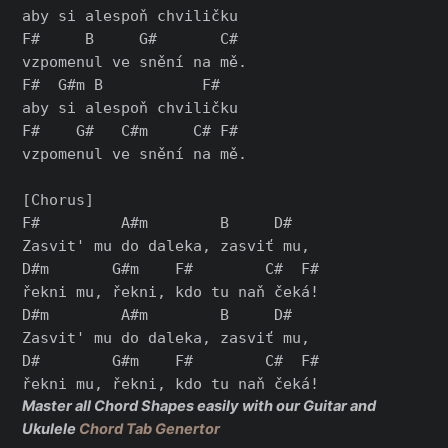
aby si alespoň chviličku

F#     B     G#       C#

vzpomenul ve snění na mě.

F#  G#m B           F#

aby si alespoň chviličku

F#    G#   C#m     C# F#

vzpomenul ve snění na mě.

[Chorus]

F#         A#m        B     D#

Zasvit' mu do daleka, zasviť mu,

D#m       G#m    F#        C#  F#

řekni mu, řekni, kdo tu naň čeká!

D#m        A#m        B     D#

Zasvit' mu do daleka, zasviť mu,

D#        G#m    F#        C#  F#

Master all Chord Shapes easily with our Guitar and
Ukulele
Chord Tab Genertor