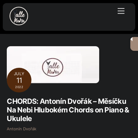
Skip
Menu
to
content
JULY
11
2022
CHORDS: Antonín Dvořák – Měsíčku
Na Nebi Hlubokém Chords on Piano &
Ukulele
Antonín Dvořák