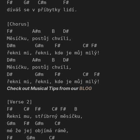
F#    G#   C#m      F#

díváš se v příbytky lidí.

[Chorus]

F#       A#m    B   D#

Měsíčku, postůj chvíli,

D#m       G#m    F#        C# F#

řekni mi, řekni, kde je můj milý!

D#m      A#m    B   D#

Měsíčku, postůj chvíli,

D#        G#m    F#        C#  F#

Check out Musical Tips from our
BLOG
[Verse 2]

F#    C#  F#    C# F#   B

Řekni mu, stříbrný měsíčku,

G#m   F#  G#m    C#

mé že jej objímá rámě,

F#     G#m     C#
