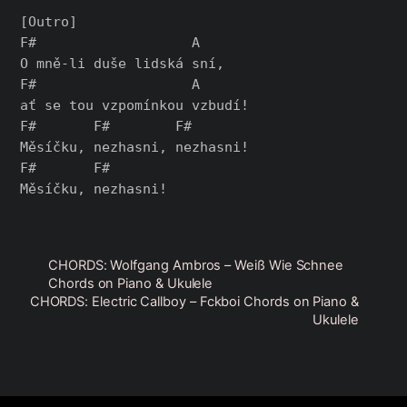
[Outro]

F#                   A

O mně-li duše lidská sní,

F#                   A

ať se tou vzpomínkou vzbudí!

F#       F#        F#

Měsíčku, nezhasni, nezhasni!

F#       F#

CHORDS: Wolfgang Ambros – Weiß Wie Schnee
Chords on Piano & Ukulele
CHORDS: Electric Callboy – Fckboi Chords on Piano &
Ukulele