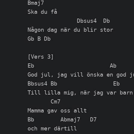
Bmaj7

Ska du få

               Dbsus4  Db

Någon dag när du blir stor

Gb B Db

[Vers 3]

Eb                       Ab

God jul, jag vill önska en god ju
Bbsus4 Bb                 Eb     
Till lilla mig, när jag var barn

       Cm7

Mamma gav oss allt

Bb        Abmaj7   D7

och mer därtill
