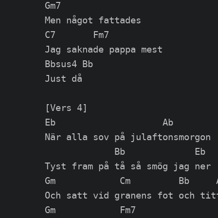
Gm7

Men något fattades

C7       Fm7

Jag saknade pappa mest

Bbsus4 Bb

Just då

[Vers 4]

Eb                    Ab

När alla sov på julaftonsmorgon

             Bb             Eb

Tyst fram på tå så smög jag ner

Gm            Cm         Bb     A
Och satt vid granens fot och titt
Gm            Fm7
