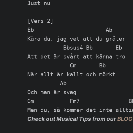
Just nu

[Vers 2]

Eb                      Ab

Kära du, jag vet att du gråter

           Bbsus4 Bb       Eb

Att det är svårt att känna tro

             Cm       Bb

När allt är kallt och mörkt

          Ab

Och man är svag

Gm           Fm7               Bb
Check out Musical Tips from our
BLOG