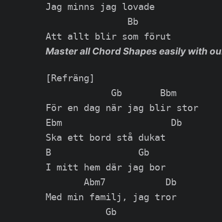
Jag minns jag lovade

               Bb

Master all Chord Shapes easily with ou
[Refräng]

            Gb       Bbm

För en dag när jag blir stor

Ebm                    Db

Ska ett bord stå dukat

B                Gb

I mitt hem där jag bor

       Abm7           Db

Med min familj, jag tror

           Gb
