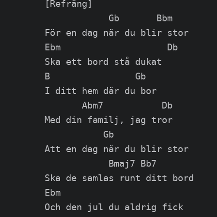
[Refräng]

            Gb       Bbm

För en dag när du blir stor

Ebm                    Db

Ska ett bord stå dukat

B                Gb

I ditt hem där du bor

       Abm7           Db

Med din familj, jag tror

           Gb

Att en dag när du blir stor

            Bmaj7 Bb7

Ska de samlas runt ditt bord

Ebm

Och den jul du aldrig fick
