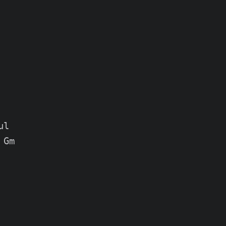
l

Gm
