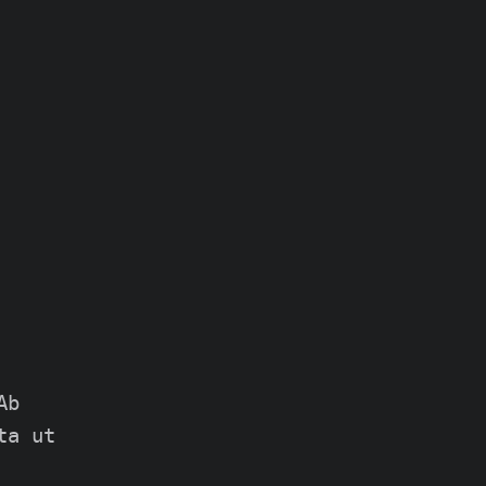
b

a ut
