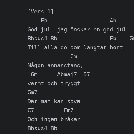
[Vers 1]

    Eb                   Ab

God jul, jag önskar en god jul

Bbsus4 Bb                Eb    Gm
Till alla de som längtar bort

             Cm

Någon annanstans,

 Gm      Abmaj7  D7

varmt och tryggt

Gm7

Där man kan sova

C7         Fm7

Och ingen bråkar

Bbsus4 Bb
