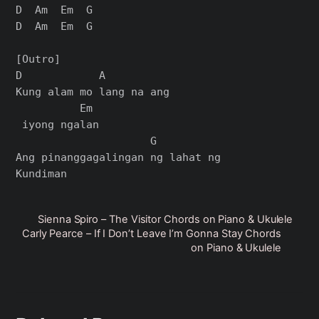
D  Am  Em  G

D  Am  Em  G

[Outro]

D            A          

Kung alam mo lang na ang

          Em

 iyong ngalan

                     G

Ang pinanggagalingan ng lahat ng

Sienna Spiro – The Visitor Chords on Piano & Ukulele
Carly Pearce – If I Don’t Leave I’m Gonna Stay Chords
on Piano & Ukulele