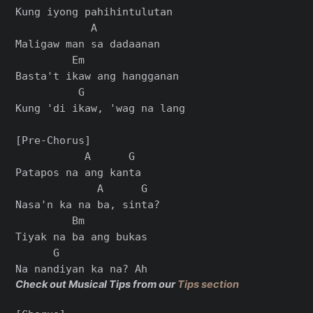
Kung iyong pahihintulutan

            A

Maligaw man sa dadaanan

         Em

Basta't ikaw ang hangganan

          G

Kung 'di ikaw, 'wag na lang

[Pre-Chorus]

           A      G

Patapos na ang kanta

             A      G

Nasa'n ka na ba, sinta?

         Bm

Tiyak na ba ang bukas

      G

Check out Musical Tips from our
Tips section