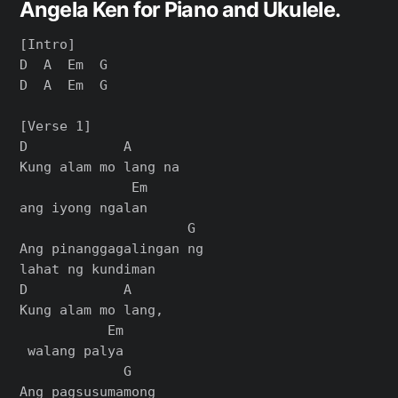
Angela Ken for Piano and Ukulele.
[Intro]

D  A  Em  G

D  A  Em  G

[Verse 1]

D            A      

Kung alam mo lang na 

              Em

ang iyong ngalan

                     G

Ang pinanggagalingan ng 

lahat ng kundiman

D            A    

Kung alam mo lang,

           Em

 walang palya

             G

Ang pagsusumamong 
