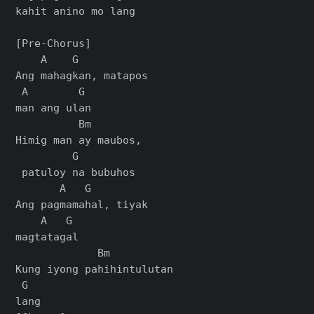
kahit anino mo lang

[Pre-Chorus]

    A    G           

Ang mahagkan, matapos 

 A        G

man ang ulan

          Bm        

Himig man ay maubos,

         G

 patuloy na bubuhos

       A   G         

Ang pagmamahal, tiyak 

    A   G

magtatagal

             Bm          

Kung iyong pahihintulutan 

 G
