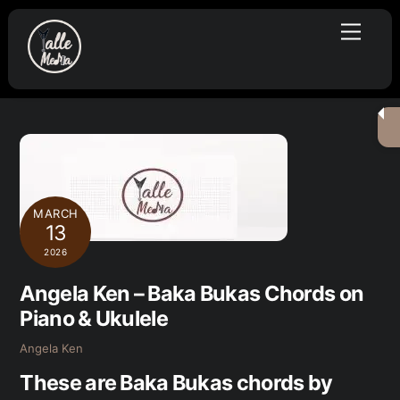
Skip
Menu
to
content
MARCH
13
2026
Angela Ken – Baka Bukas Chords on
Piano & Ukulele
Angela Ken
These are Baka Bukas chords by