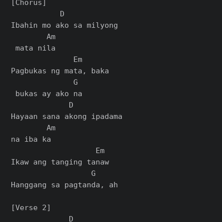
[Chorus]

           D            

Ibahin mo ako sa milyong

        Am

 mata nila

              Em      

Pagbukas ng mata, baka

              G

 bukas ay ako na

             D           

Hayaan sana akong ipadama 

        Am

na iba ka

                   Em

Ikaw ang tanging tanaw

                  G

Hanggang sa pagtanda, ah

[Verse 2]

             D
