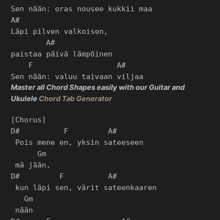
Sen nään: oras nousee kukkii maa

A#

Läpi pilven valkoisen,

        A#

paistaa päivä lämpöinen

    F                   A#

Master all Chord Shapes easily with our Guitar and
Ukulele
Chord Tab Generator
[Chorus]

D#          F         A#

 Pois mene en, yksin sateeseen

      Gm

 mä jään,

D#         F          A#

 kun läpi sen, värit sateenkaaren

   Gm

 nään
