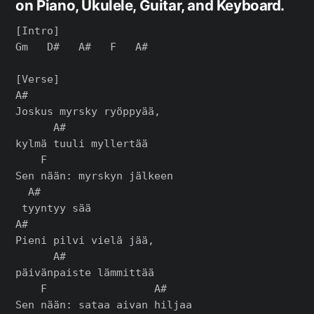
on Piano, Ukulele, Guitar, and Keyboard.
[Intro]

Gm   D#   A#   F   A#

[Verse]

A#

Joskus myrsky ryöppyää,

      A#

kylmä tuuli myllertää

    F

Sen nään: myrskyn jälkeen

  A#

 tyyntyy sää

A#

Pieni pilvi vielä jää,

      A#

päivänpaiste lämmittää

    F                 A#
