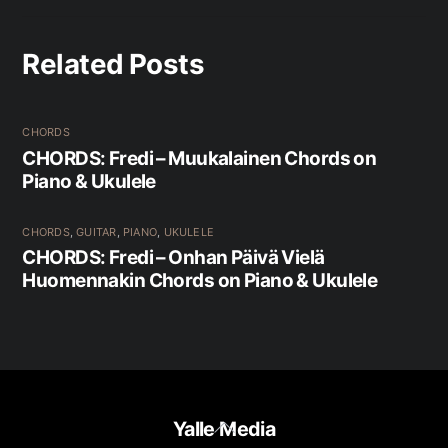
Related Posts
CHORDS
CHORDS: Fredi – Muukalainen Chords on
Piano & Ukulele
CHORDS
,
GUITAR
,
PIANO
,
UKULELE
CHORDS: Fredi – Onhan Päivä Vielä
Huomennakin Chords on Piano & Ukulele
Back
Yalle Media
To