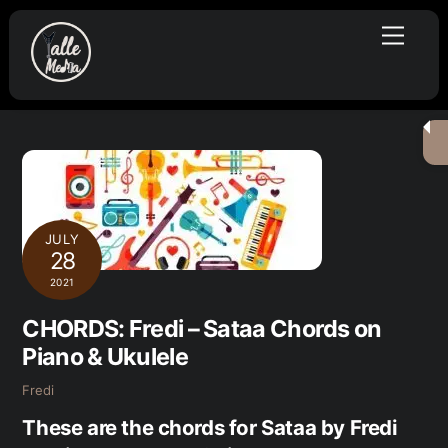
Skip
Menu
to
content
JULY
28
2021
CHORDS: Fredi – Sataa Chords on
Piano & Ukulele
Fredi
These are the chords for Sataa by Fredi