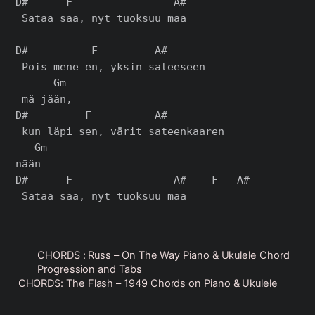
D#      F                A#

 Sataa saa, nyt tuoksuu maa

D#          F         A#

 Pois mene en, yksin sateeseen

      Gm

 mä jään,

D#         F          A#

 kun läpi sen, värit sateenkaaren

   Gm

nään

D#      F                A#    F   A#

CHORDS : Russ – On The Way Piano & Ukulele Chord
Progression and Tabs
CHORDS: The Flash – 1949 Chords on Piano & Ukulele