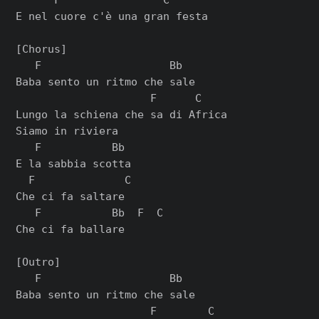
E nel cuore c'è una gran festa

[Chorus]

   F                    Bb

Baba sento un ritmo che sale

                     F      C

Lungo la schiena che sa di Africa

Siamo in riviera

   F           Bb

E la sabbia scotta

  F              C

Che ci fa saltare

   F           Bb  F  C

Che ci fa ballare

[Outro]

   F                    Bb

Baba sento un ritmo che sale

                     F        C
