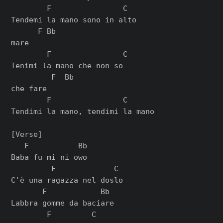
        F                C

Tendemi la mano sono in alto

      F Bb

mare

        F                C

Tenimi la mano che non so

         F  Bb

che fare

        F                C

Tendimi la mano, tendimi la mano

[Verse]

   F           Bb

Baba fu mi ni owo

         F             C

C'è una ragazza nel doslo

       F            Bb

Labbra gomme da baciare

        F         C
