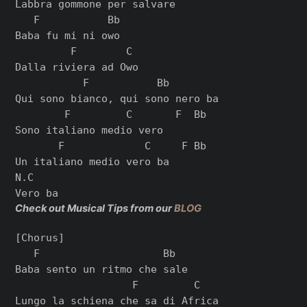
Labbra gommone per salvare

   F           Bb

Baba fu mi ni owo

         F        C

Dalla riviera ad Owo

           F           Bb

Qui sono bianco, qui sono nero ba

        F         C       F  Bb

Sono italiano medio vero

       F             C     F Bb

Un italiano medio vero ba

N.C

Check out Musical Tips from our
BLOG
[Chorus]

   F                    Bb

Baba sento un ritmo che sale

                   F         C

Lungo la schiena che sa di Africa
