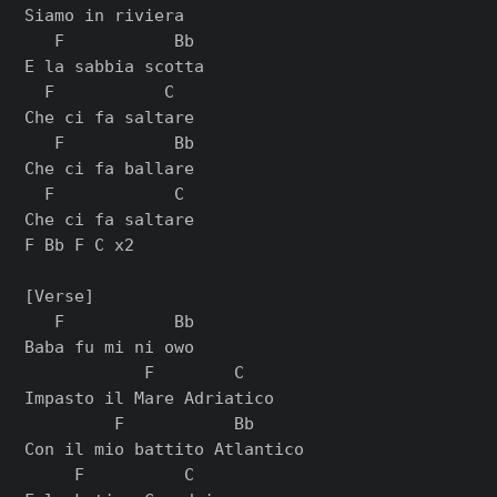
Siamo in riviera

   F           Bb

E la sabbia scotta

  F           C

Che ci fa saltare

   F           Bb

Che ci fa ballare

  F            C

Che ci fa saltare

F Bb F C x2

[Verse]

   F           Bb

Baba fu mi ni owo

            F        C

Impasto il Mare Adriatico

         F           Bb

Con il mio battito Atlantico

     F          C
