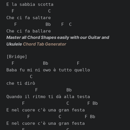
E la sabbia scotta

  F             C

Che ci fa saltare

   F           Bb    F  C

Master all Chord Shapes easily with our Guitar and
Ukulele
Chord Tab Generator
[Bridge]

  F           Bb           F

Baba fu mi ni owo è tutto quello

         C

che ti dirò

           F           Bb

Quando il ritmo ti dà alla testa

      F                C       F Bb

E nel cuore c'è una gran festa

        F           C         F Bb

E nel cuore c'è una gran festa

      F                C
