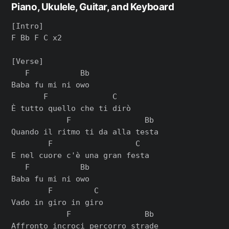
Piano, Ukulele, Guitar, and Keyboard
[Intro]

F Bb F C x2

[Verse]

   F           Bb

Baba fu mi ni owo

       F              C

È tutto quello che ti dirò

            F                Bb

Quando il ritmo ti da alla testa 

        F                  C

E nel cuore c'è una gran festa

   F           Bb

Baba fu mi ni owo

        F         C

Vado in giro in giro

            F                Bb

Affronto incroci percorro strade
