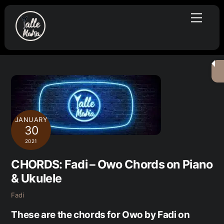
Skip
Menu
to
content
JANUARY
30
2021
CHORDS: Fadi – Owo Chords on Piano
& Ukulele
Fadi
These are the chords for Owo by Fadi on