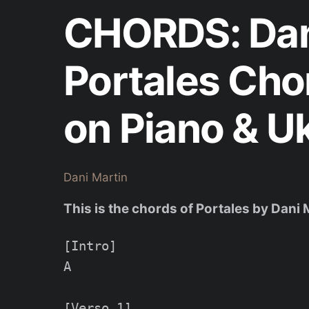
CHORDS: Dani
Portales Cho
on Piano & U
Dani Martin
This is the chords of Portales by Dani 
[Intro]

A

[Verso 1]
