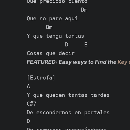
Que precioso cuento

                 Dm

Que no pare aquí

      Bm

Y que tenga tantas

            D     E

FEATURED: Easy ways to Find the
Key 
[Estrofa]

A

Y que queden tantas tardes

C#7

De escondernos en portales

D

De comernos arrancándonos
