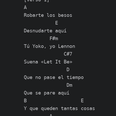
A

Robarte los besos

           E

Desnudarte aquí

         F#m

Tú Yoko, yo Lennon

              C#7

Suena «Let It Be»

               D

Que no pase el tiempo

               Dm

Que se pare aquí

B                   E

Y que queden tantas cosas
