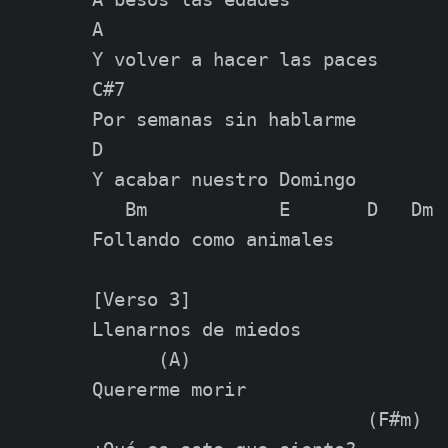
A

Y volver a hacer las paces

C#7

Por semanas sin hablarme

D

Y acabar nuestro Domingo

   Bm            E       D   Dm

Follando como animales

[Verso 3]

Llenarnos de miedos

      (A)

Quererme morir

                         (F#m)
