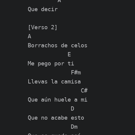
         A

Que decir

[Verso 2]

A

Borrachos de celos

            E

Me pego por ti

             F#m

Llevas la camisa

                C#

Que aún huele a mi

             D

Que no acabe esto

             Dm
