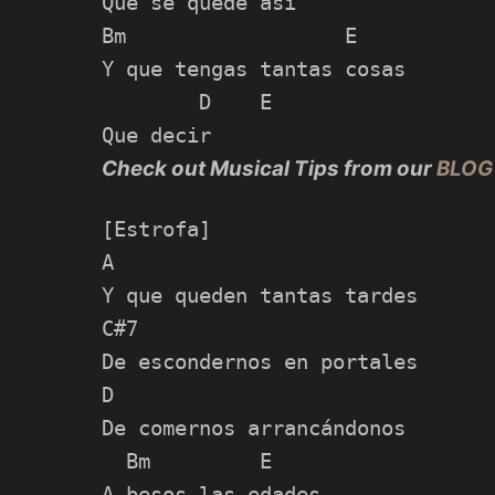
Que se quede así

Bm                  E

Y que tengas tantas cosas

        D    E

Check out Musical Tips from our
BLOG
[Estrofa]

A

Y que queden tantas tardes

C#7

De escondernos en portales

D

De comernos arrancándonos

  Bm         E

A besos las edades
