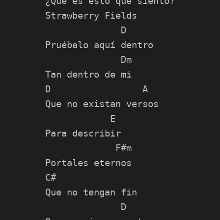
¿Qué es esto que siento?

Strawberry Fields

              D

Pruébalo aquí dentro

              Dm

Tan dentro de mi

D                 A

Que no existan versos

            E

Para describir

             F#m

Portales eternos

C#

Que no tengan fin

              D
