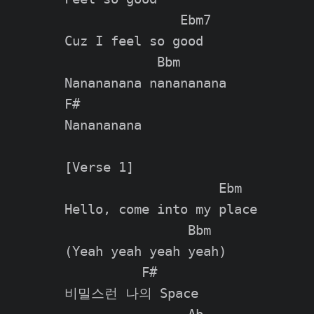
               Ebm7

Cuz I feel so good

            Bbm

Nanananana nanananana

F#

Nanananana

[Verse 1]

                    Ebm

Hello, come into my place

                Bbm

(Yeah yeah yeah yeah)

          F#

비밀스런 나의 Space
