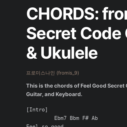
CHORDS: from
Secret Code 
& Ukulele
프로미스나인 (fromis_9)
This is the chords of Feel Good Secr
Guitar, and Keyboard.
[Intro]

         Ebm7 Bbm F# Ab

Feel so good
