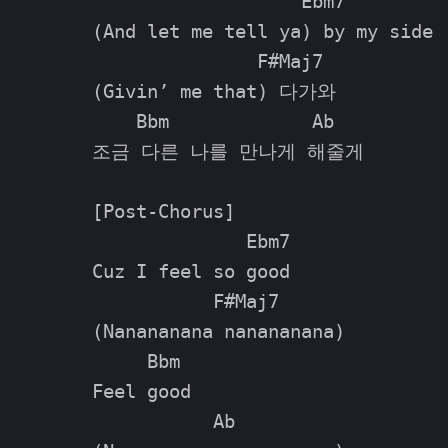
                   Ebm7

(And let me tell ya) by my side

               F#Maj7

(Givin’ me that) 다가와

    Bbm             Ab

조금 다른 나를 만나게 해줄게

[Post-Chorus]

              Ebm7

Cuz I feel so good

           F#Maj7

(Nanananana nanananana)

     Bbm

Feel good

           Ab
