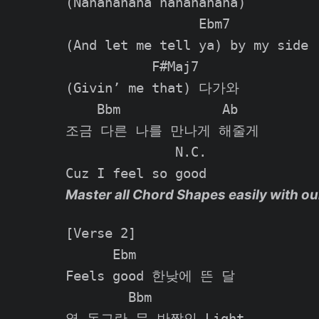
(Nanananana nanananana)

                 Ebm7

(And let me tell ya) by my side

           F#Maj7

(Givin’ me that) 다가와

    Bbm             Ab

조금 다른 나를 만나게 해줄게

              N.C.

Master all Chord Shapes easily with ou
[Verse 2]

      Ebm

Feels good 한낮에 뜬 달

        Bbm

옆 동그란 문 반짝인 Light
