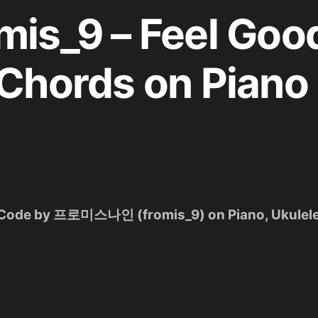
is_9 – Feel Goo
Chords on Piano
et Code by 프로미스나인 (fromis_9) on Piano, Ukulele